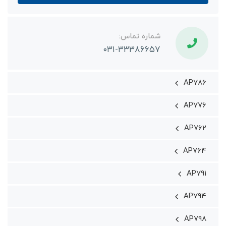
شماره تماس:
۰۳۱-۳۳۳۸۶۶۵۷
AP786
AP776
AP762
AP764
AP791
AP794
AP798